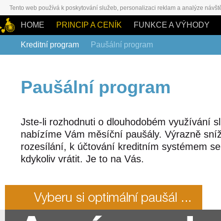
Tento web používá k poskytování služeb, personalizaci reklam a analýze návšt
HOME
PRINCIP A CENÍK
FUNKCE A VÝHODY
Kreditní program
Paušální program
Paušální program
Jste-li rozhodnuti o dlouhodobém využívání 
nabízíme Vám měsíční paušály. Výrazně sníž
rozesílání, k účtování kreditním systémem s
kdykoliv vrátit. Je to na Vás.