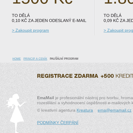
TO DĚLÁ
TO DĚLÁ
0,10 KČ ZA JEDEN ODESLANÝ E-MAIL
0,09 KČ ZA J
> Zakoupit program
> Zakoupit pro
HOME
PRINCIP A CENÍK
PAUŠÁLNÍ PROGRAM
EmaMail
je profesionální nástroj pro tvorbu, hrom
rozeslílání a vyhodnocení úspěšnosti e-mailových
© kreativní agentura
Kreatura
ema@emamail.cz
PODMÍNKY ČERPÁNÍ