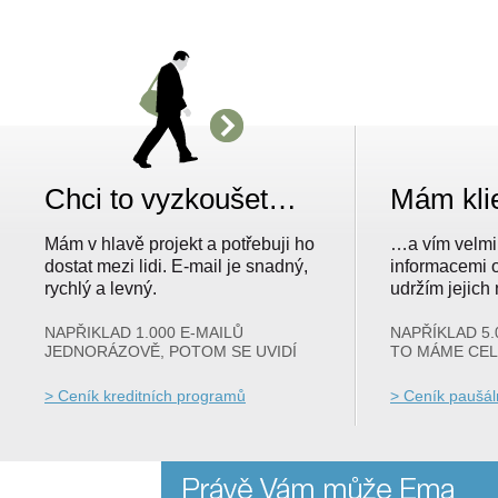
Chci to vyzkoušet…
Mám kli
Mám v hlavě projekt a potřebuji ho
…a vím velmi 
dostat mezi lidi. E-mail je snadný,
informacemi o
rychlý a levný.
udržím jejich
NAPŘIKLAD 1.000 E-MAILŮ
NAPŘÍKLAD 5.
JEDNORÁZOVĚ, POTOM SE UVIDÍ
TO MÁME CEL
> Ceník kreditních programů
> Ceník paušá