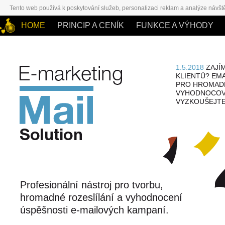
Tento web používá k poskytování služeb, personalizaci reklam a analýze návšt
HOME
PRINCIP A CENÍK
FUNKCE A VÝHODY
1.5.2018
ZAJÍM
KLIENTŮ? EMA
PRO HROMADN
VYHODNOCOVÁ
VYZKOUŠEJTE
E-
marketing
Profesionální nástroj pro tvorbu,
Solution
hromadné rozeslílání a vyhodnocení
úspěšnosti e-mailových kampaní.