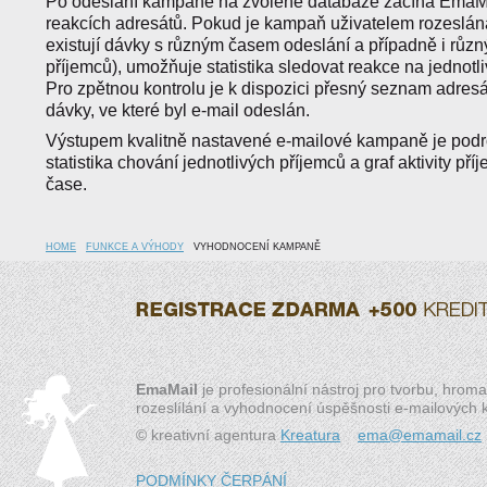
Po odeslání kampaně na zvolené databáze začíná EmaMai
reakcích adresátů. Pokud je kampaň uživatelem rozeslána
existují dávky s různým časem odeslání a případně i růz
příjemců), umožňuje statistika sledovat reakce na jednot
Pro zpětnou kontrolu je k dispozici přesný seznam adres
dávky, ve které byl e-mail odeslán.
Výstupem kvalitně nastavené e-mailové kampaně je pod
statistika chování jednotlivých příjemců a graf aktivity př
čase.
HOME
FUNKCE A VÝHODY
VYHODNOCENÍ KAMPANĚ
EmaMail
je profesionální nástroj pro tvorbu, hrom
rozeslílání a vyhodnocení úspěšnosti e-mailových
© kreativní agentura
Kreatura
ema@emamail.cz
PODMÍNKY ČERPÁNÍ